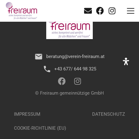
mail
beratung@verein-freiraum.at
phone
+43 677/ 644 98 325
© Freiraum gemeinnützige GmbH
IMPRESSUM
DATENSCHUTZ
COOKIE-RICHTLINIE (EU)