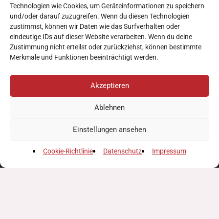
Technologien wie Cookies, um Geräteinformationen zu speichern
und/oder darauf zuzugreifen. Wenn du diesen Technologien
zustimmst, können wir Daten wie das Surfverhalten oder
eindeutige IDs auf dieser Website verarbeiten. Wenn du deine
Zustimmung nicht erteilst oder zurückziehst, können bestimmte
Merkmale und Funktionen beeinträchtigt werden.
Akzeptieren
mail
beratung@verein-freiraum.at
phone
Ablehnen
+43 677/ 644 98 325
Einstellungen ansehen
© Freiraum gemeinnützige GmbH
Cookie-Richtlinie
Datenschutz
Impressum
IMPRESSUM
DATENSCHUTZ
COOKIE-RICHTLINIE (EU)