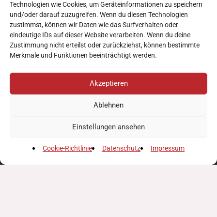
8454 Arnfels
Technologien wie Cookies, um Geräteinformationen zu speichern
beratung@verein-freiraum.at
und/oder darauf zuzugreifen. Wenn du diesen Technologien
zustimmst, können wir Daten wie das Surfverhalten oder
eindeutige IDs auf dieser Website verarbeiten. Wenn du deine
Zustimmung nicht erteilst oder zurückziehst, können bestimmte
Merkmale und Funktionen beeinträchtigt werden.
Akzeptieren
Ablehnen
Einstellungen ansehen
Cookie-Richtlinie
Datenschutz
Impressum
mail
beratung@verein-freiraum.at
phone
+43 677/ 644 98 325