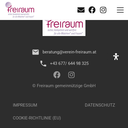
mail
beratung@verein-freiraum.at
phone
+43 677/ 644 98 325
© Freiraum gemeinnützige GmbH
IMPRESSUM
DATENSCHUTZ
COOKIE-RICHTLINIE (EU)