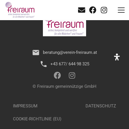
mail
beratung@verein-freiraum.at
phone
+43 677/ 644 98 325
© Freiraum gemeinnützige GmbH
IMPRESSUM
DATENSCHUTZ
COOKIE-RICHTLINIE (EU)