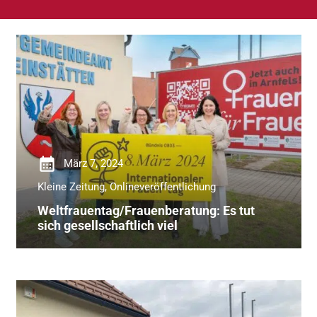
calendar_month
März 7, 2024
Kleine Zeitung
,
Onlineveröffentlichung
Weltfrauentag/Frauenberatung: Es tut
sich gesellschaftlich viel