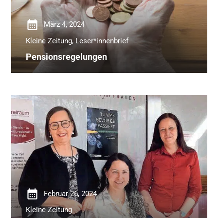
calendar_month
März 4, 2024
Kleine Zeitung
,
Leser*innenbrief
Pensionsregelungen
calendar_month
Februar 26, 2024
Kleine Zeitung