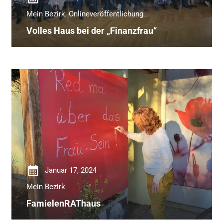
Mein Bezirk
,
Onlineveröffentlichung
Volles Haus bei der „Finanzfrau“
calendar_month
Januar 17, 2024
Mein Bezirk
FamielenRAThaus