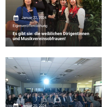
calendar_month
Januar 22, 2024
Eigenveröffentlichung
Es gibt sie: die weiblichen Dirigentinnen
und Musikvereinsobfrauen!
calendar_month
Januar 20, 2024