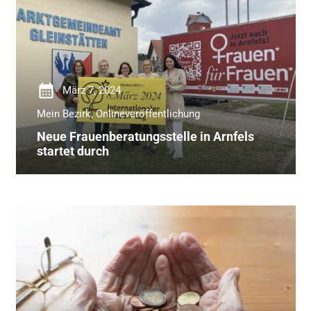
calendar_month
März 7, 2024
Mein Bezirk
,
Onlineveröffentlichung
Neue Frauenberatungsstelle in Arnfels
startet durch