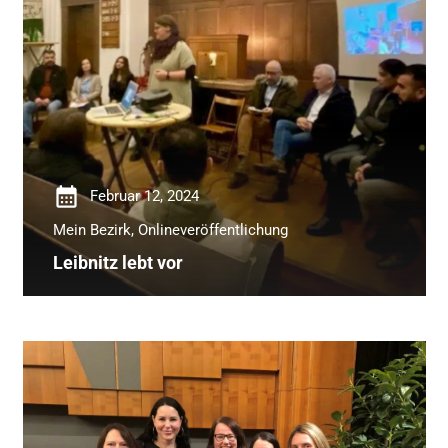
calendar_month
Februar 12, 2024
Mein Bezirk
,
Onlineveröffentlichung
Leibnitz lebt vor