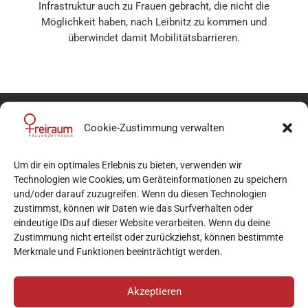
Infrastruktur auch zu Frauen gebracht, die nicht die
Möglichkeit haben, nach Leibnitz zu kommen und
überwindet damit Mobilitätsbarrieren.
Cookie-Zustimmung verwalten
Um dir ein optimales Erlebnis zu bieten, verwenden wir
Technologien wie Cookies, um Geräteinformationen zu speichern
und/oder darauf zuzugreifen. Wenn du diesen Technologien
zustimmst, können wir Daten wie das Surfverhalten oder
mail
beratung@verein-freiraum.at
eindeutige IDs auf dieser Website verarbeiten. Wenn du deine
Zustimmung nicht erteilst oder zurückziehst, können bestimmte
phone
+43 677/ 644 98 325
Merkmale und Funktionen beeinträchtigt werden.
Akzeptieren
© Freiraum gemeinnützige GmbH