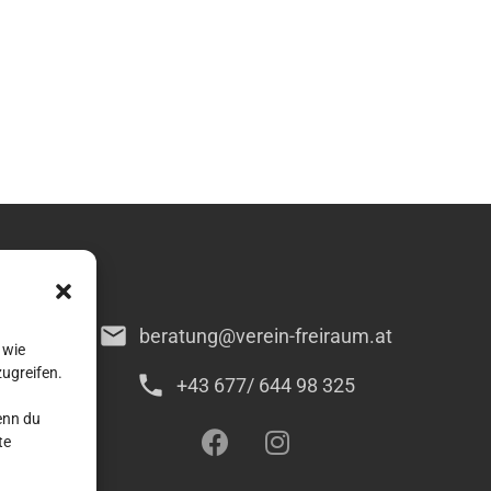
mail
beratung@verein-freiraum.at
 wie
ugreifen.
phone
+43 677/ 644 98 325
enn du
te