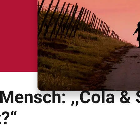
Mensch: ,,Cola & 
?“