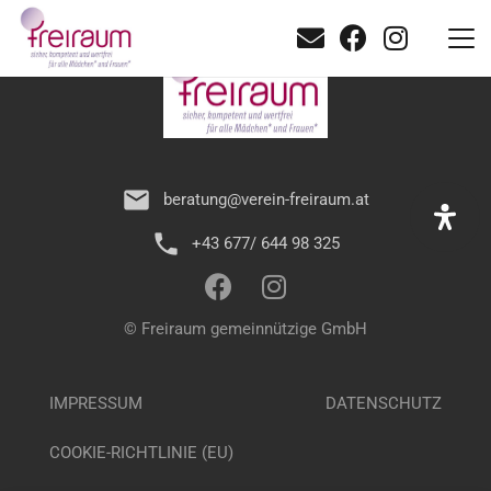
mail
beratung@verein-freiraum.at
phone
+43 677/ 644 98 325
© Freiraum gemeinnützige GmbH
IMPRESSUM
DATENSCHUTZ
COOKIE-RICHTLINIE (EU)