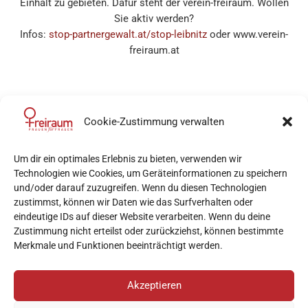
Einhalt zu gebieten. Dafür steht der verein-freiraum. Wollen
Sie aktiv werden?
Infos:
stop-partnergewalt.at/stop-leibnitz
oder www.verein-
freiraum.at
Cookie-Zustimmung verwalten
Um dir ein optimales Erlebnis zu bieten, verwenden wir
Technologien wie Cookies, um Geräteinformationen zu speichern
und/oder darauf zuzugreifen. Wenn du diesen Technologien
zustimmst, können wir Daten wie das Surfverhalten oder
eindeutige IDs auf dieser Website verarbeiten. Wenn du deine
Zustimmung nicht erteilst oder zurückziehst, können bestimmte
Merkmale und Funktionen beeinträchtigt werden.
mail
beratung@verein-freiraum.at
phone
+43 677/ 644 98 325
Akzeptieren